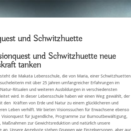
quest und Schwitzhuette
sionquest und Schwitzhuette neue
kraft tanken
steht die Makata Lebensschule, die von Maria, einer Schwitzhuetten
sucheleiterin mit über 25 Jahren umfangreicher Erfahrungen im
 Natur-Ritualen und weiteren Ausbildungen in verschiedensten
eitet wird. In dieser Lebensschule haben wir einen Weg gewählt, der 
t den Kräften von Erde und Natur zu einem glücklicheren und
ren Leben verhilft. Wir bieten Visionssuchen für Erwachsene ebenso
e Visionquest für Jugendliche, Programme zur Burnoutbewältigung,
, Maßnahmen zur Gewichtsreduktion und natürlich unsere
e an. Unsere Angebote stehen Gruppen wie Einzelpersonen, aber au