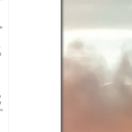
a-
n
r
d
u
t
Du