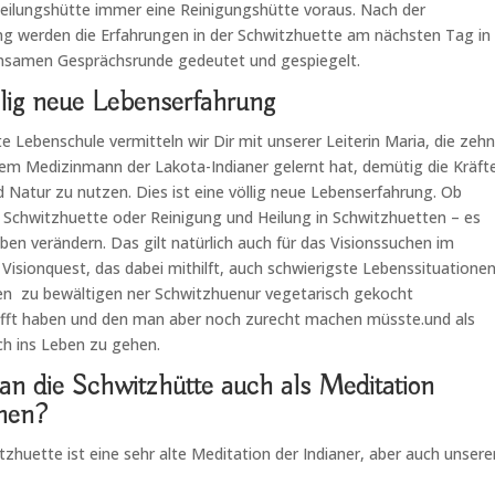
Heilungshütte immer eine Reinigungshütte voraus. Nach der
g werden die Erfahrungen in der Schwitzhuette am nächsten Tag in
nsamen Gesprächsrunde gedeutet und gespiegelt.
llig neue Lebenserfahrung
e Lebenschule vermitteln wir Dir mit unserer Leiterin Maria, die zehn
nem Medizinmann der Lakota-Indianer gelernt hat, demütig die Kräft
 Natur zu nutzen. Dies ist eine völlig neue Lebenserfahrung. Ob
r Schwitzhuette oder Reinigung und Heilung in Schwitzhuetten – es
ben verändern. Das gilt natürlich auch für das Visionssuchen im
isionquest, das dabei mithilft, auch schwierigste Lebenssituatione
en zu bewältigen ner Schwitzhuenur vegetarisch gekocht
fft haben und den man aber noch zurecht machen müsste.und als
h ins Leben zu gehen.
n die Schwitzhütte auch als Meditation
nen?
itzhuette ist eine sehr alte Meditation der Indianer, aber auch unsere