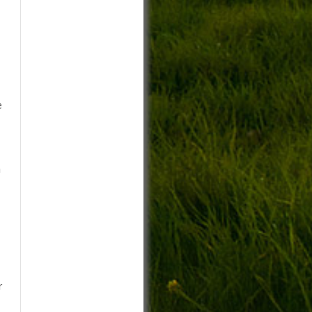
e
n
r