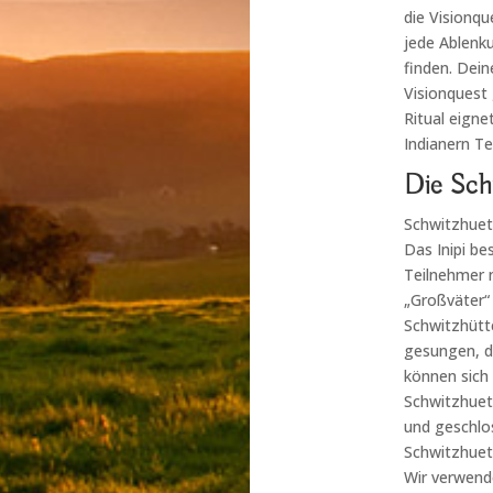
die Visionqu
jede Ablenk
finden. Dein
Visionquest 
Ritual eigne
Indianern Te
Die Sch
Schwitzhuett
Das Inipi be
Teilnehmer 
„Großväter“ 
Schwitzhütt
gesungen, di
können sich
Schwitzhuett
und geschlo
Schwitzhuet
Wir verwend