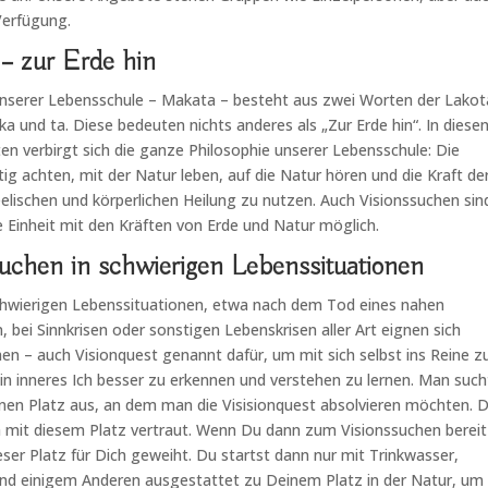
Verfügung.
– zur Erde hin
serer Lebensschule – Makata – besteht aus zwei Worten der Lakot
ka und ta. Diese bedeuten nichts anderes als „Zur Erde hin“. In diese
en verbirgt sich die ganze Philosophie unserer Lebensschule: Die
g achten, mit der Natur leben, auf die Natur hören und die Kraft de
elischen und körperlichen Heilung zu nutzen. Auch Visionssuchen sin
e Einheit mit den Kräften von Erde und Natur möglich.
suchen in schwierigen Lebenssituationen
chwierigen Lebenssituationen, etwa nach dem Tod eines nahen
 bei Sinnkrisen oder sonstigen Lebenskrisen aller Art eignen sich
en – auch Visionquest genannt dafür, um mit sich selbst ins Reine z
n inneres Ich besser zu erkennen und verstehen zu lernen. Man such
inen Platz aus, an dem man die Visisionquest absolvieren möchten. 
 mit diesem Platz vertraut. Wenn Du dann zum Visionssuchen bereit
ieser Platz für Dich geweiht. Du startst dann nur mit Trinkwasser,
und einigem Anderen ausgestattet zu Deinem Platz in der Natur, um