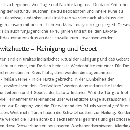
est zu beginnen. Vier Tage und Nächte lang hast Du dann Zeit, ohne
ung der Natur zu lauschen, sie zu beobachten und innere Ruhe zu
e Erlebnisse, Gedanken und Einsichten werden nach Abschluss der
gemeinsam mit unserer Lehrerin Maria analysiert/ gespiegelt. Diese
t sich auch für Jugendliche ab 16 Jahren und ist bei den Lakota-
il des Initiationsritus an der Schwelle zum Erwachsenwerden.
witzhuette – Reinigung und Gebet
en sind ein uraltes indianisches Ritual der Reinigung und des Gebets
steht aus einer, mit Decken bedeckte Weidenhütte mit einer Tür. Die
nehmen darin im Kreis Platz, dann werden die sogenannten
– heiße Steine – in die Hütte gebracht. In der Dunkelheit der
e, erwärmt von den „Großvätern“ werden dann indianische Lieder
e Leiterin spricht Gebete der Lakota-Indianer. Wird die Tür geöffnet,
 die Teilnehmer untereinander über wesentliche Dinge austauschen. I
en zur Reinigung wird die Tür während des Rituals viermal geöffnet
ssen. Weit mehr Türen haben die Schwitzhuetten zur Heilung. Bei de
te werden die Türen acht- bis sechzehnmal geöffnet und geschlosse
en diese Schwitzhuetten bei unseren Wochenendseminaren. Allerdin