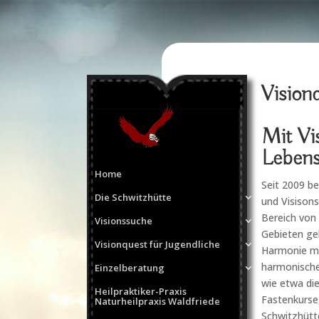
Vision
Mit Vi
Lebens
Home
Seit 2009 be
Die Schwitzhütte
und Visisons
Bereich von
Visionssuche
Gebieten gel
Visionquest für Jugendliche
Harmonie mi
harmonische
Einzelberatung
wie etwa di
Heilpraktiker-Praxis
Fastenkurse
Naturheilpraxis Waldfriede
Schwitzhütt