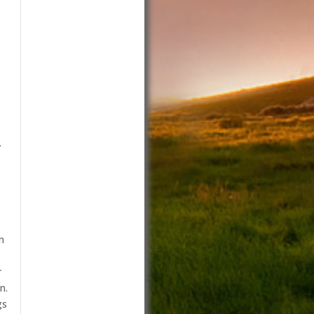
s
.
n
r
n.
gs