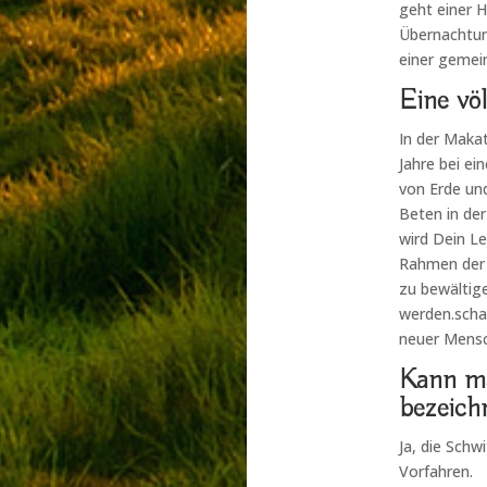
geht einer 
Übernachtun
einer gemei
Eine vö
In der Makat
Jahre bei ei
von Erde und
Beten in de
wird Dein Le
Rahmen der V
zu bewältig
werden.scha
neuer Mensc
Kann ma
bezeich
Ja, die Schw
Vorfahren.