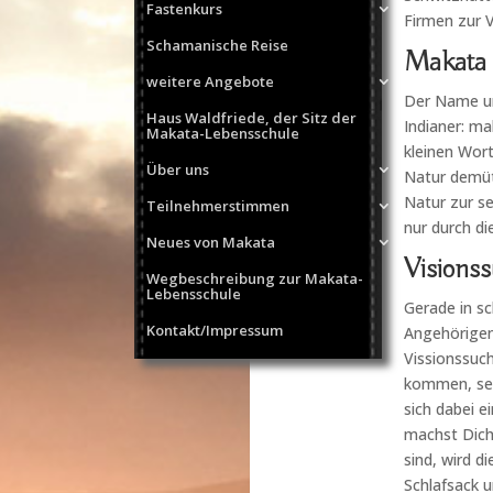
Fastenkurs
Firmen zur 
Schamanische Reise
Makata 
weitere Angebote
Der Name un
Haus Waldfriede, der Sitz der
Indianer: ma
Makata-Lebensschule
kleinen Wort
Über uns
Natur demüti
Natur zur se
Teilnehmerstimmen
nur durch di
Neues von Makata
Visions
Wegbeschreibung zur Makata-
Lebensschule
Gerade in s
Kontakt/Impressum
Angehörigen,
Vissionssuch
kommen, sei
sich dabei e
machst Dich
sind, wird d
Schlafsack 