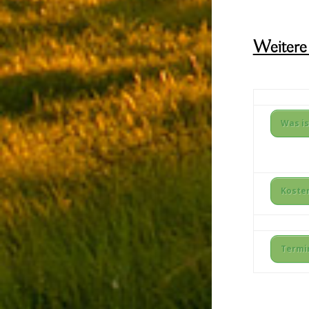
Weitere 
Was is
Koste
Termi