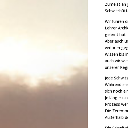
Zumeist an J
Schwitzhütt
Wir führen d
Lehrer Archi
gelernt hat.
Aber auch un
verloren geg
Wissen bis i
auch wir wie
unserer Reg
Jede Schwitz
Während sie 
sich noch ei
Je länger ei
Prozess wer
Die Zeremoni
Außerhalb d
Die Schwitzh