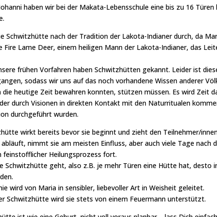
ohanni haben wir bei der Makata-Lebensschule eine bis zu 16 Türen 
e.
ie Schwitzhütte nach der Tradition der Lakota-Indianer durch, da Mar
e Fire Lame Deer, einem heiligen Mann der Lakota-Indianer, das Lei
sere frühen Vorfahren haben Schwitzhütten gekannt. Leider ist dies
angen, sodass wir uns auf das noch vorhandene Wissen anderer Völker
n die heutige Zeit bewahren konnten, stützen müssen. Es wird Zeit da
der durch Visionen in direkten Kontakt mit den Naturritualen kommen
ion durchgeführt wurden.
hütte wirkt bereits bevor sie beginnt und zieht den Teilnehmer/innen
abläuft, nimmt sie am meisten Einfluss, aber auch viele Tage nach 
n feinstofflicher Heilungsprozess fort.
ne Schwitzhütte geht, also z.B. je mehr Türen eine Hütte hat, desto i
den.
e wird von Maria in sensibler, liebevoller Art in Weisheit geleitet.
er Schwitzhütte wird sie stets von einem Feuermann unterstützt.
ütte ist wie eine Geburt, nicht voll voraus planbar – lass Dich einfach