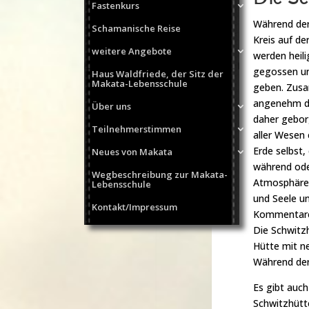
Fastenkurs
Während der
Schamanische Reise
Kreis auf de
weitere Angebote
werden heil
gegossen und
Haus Waldfriede, der Sitz der
Makata-Lebensschule
geben. Zusa
angenehm du
Über uns
daher geborg
Teilnehmerstimmen
aller Wesen 
Erde selbst,
Neues von Makata
während ode
Wegbeschreibung zur Makata-
Atmosphäre i
Lebensschule
und Seele un
Kontakt/Impressum
Kommentare 
Die Schwitzh
Hütte mit n
Während de
Es gibt auch
Schwitzhüt