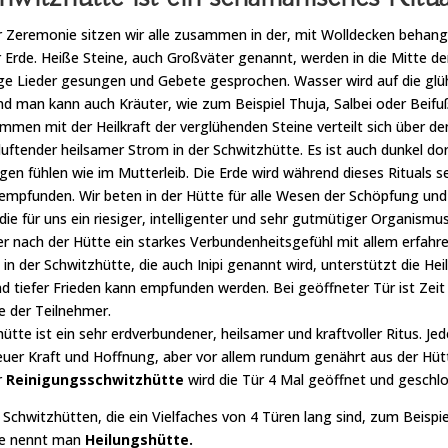
 Zeremonie sitzen wir alle zusammen in der, mit Wolldecken behan
r Erde. Heiße Steine, auch Großväter genannt, werden in die Mitte de
ige Lieder gesungen und Gebete gesprochen. Wasser wird auf die gl
 man kann auch Kräuter, wie zum Beispiel Thuja, Salbei oder Beifuß
mmen mit der Heilkraft der verglühenden Steine verteilt sich über d
ftender heilsamer Strom in der Schwitzhütte. Es ist auch dunkel do
en fühlen wie im Mutterleib. Die Erde wird während dieses Rituals se
empfunden. Wir beten in der Hütte für alle Wesen der Schöpfung und 
 die für uns ein riesiger, intelligenter und sehr gutmütiger Organismus
r nach der Hütte ein starkes Verbundenheitsgefühl mit allem erfahr
n der Schwitzhütte, die auch Inipi genannt wird, unterstützt die Hei
d tiefer Frieden kann empfunden werden. Bei geöffneter Tür ist Zeit
der Teilnehmer.
ütte ist ein sehr erdverbundener, heilsamer und kraftvoller Ritus. J
euer Kraft und Hoffnung, aber vor allem rundum genährt aus der Hüt
r
Reinigungsschwitzhütte
wird die Tür 4 Mal geöffnet und geschlo
 Schwitzhütten, die ein Vielfaches von 4 Türen lang sind, zum Beispie
te nennt man
Heilungshütte.