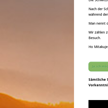
Nach der Sc
während dere
Man nennt di
Wir zählen z
Besuch.
Ho Mitakuje
Ja, ich m
Sämtliche 
Vorkenntnis