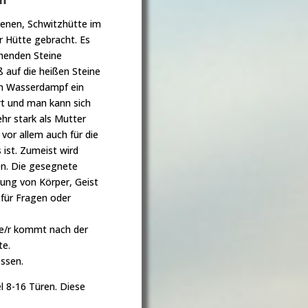
genen, Schwitzhütte im
r Hütte gebracht. Es
ühenden Steine
 auf die heißen Steine
en Wasserdampf ein
rt und man kann sich
hr stark als Mutter
vor allem auch für die
 ist. Zumeist wird
en. Die gesegnete
lung von Körper, Geist
 für Fragen oder
ede/r kommt nach der
te.
ssen.
l 8-16 Türen. Diese