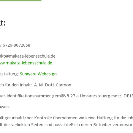
t:
9 6726-8072058
takt@makata-lebensschule.de
w.makata-lebensschule.de
estaltung:
Sunware Webesign
ch für den Inhalt: A. M. Dott-Carmon
er-Identifikationsnummer gemäß § 27 a Umsatzsteuergesetz: DE1
weis:
ltiger inhaltlicher Kontrolle übernehmen wir keine Haftung für die Inh
lt der verlinkten Seiten sind ausschließlich deren Betreiber verantwort