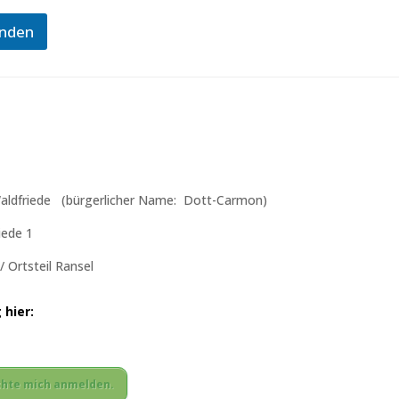
nden
aldfriede (bürgerlicher Name: Dott-Carmon)
iede 1
 Ortsteil Ransel
hier:
öchte mich anmelden.