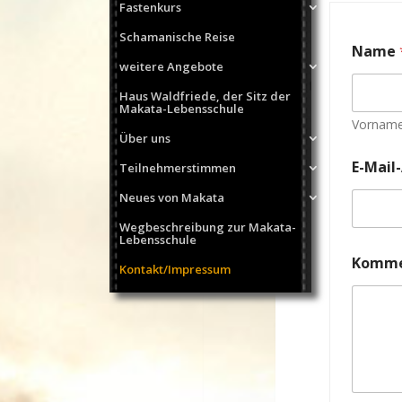
Fastenkurs
Schamanische Reise
Name
weitere Angebote
Haus Waldfriede, der Sitz der
Makata-Lebensschule
Vornam
Über uns
E-Mail
Teilnehmerstimmen
Neues von Makata
Wegbeschreibung zur Makata-
Lebensschule
Kommen
Kontakt/Impressum