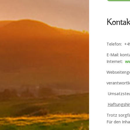
Kontak
Telefon: +4
E-Mail: kon
Internet:
ww
Webseiteng
verantwortli
Umsatzsteu
Haftungshin
Trotz sorgfä
Für den Inha