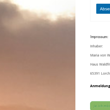
Abse
Impressum:
Inhaber:
Maria von W
Haus Waldfr
65391 Lorch/
Anmeldung 
Ja, ich m