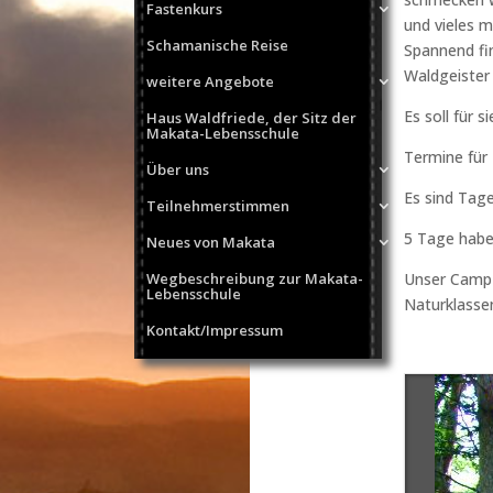
Fastenkurs
und vieles m
Schamanische Reise
Spannend fi
Waldgeister
weitere Angebote
Es soll für 
Haus Waldfriede, der Sitz der
Makata-Lebensschule
Termine für 
Über uns
Es sind Tag
Teilnehmerstimmen
5 Tage habe
Neues von Makata
Wegbeschreibung zur Makata-
Unser Camp 
Lebensschule
Naturklassen
Kontakt/Impressum