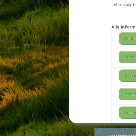
Lehmskulptu
Alle Inform
Wildni
Kindse
Klass
Ferien
Termi