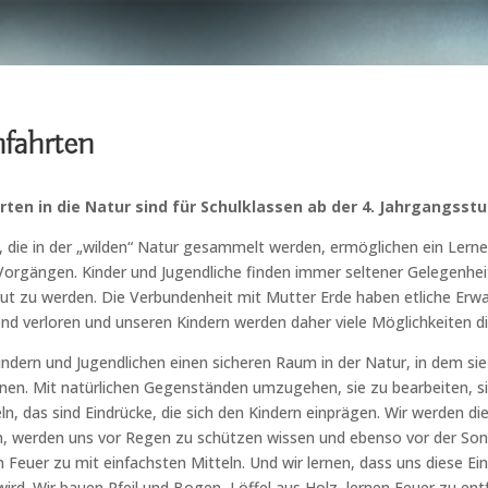
nfahrten
rten in die Natur sind
für Schulklassen ab der 4. Jahrgangsstu
, die in der „wilden“ Natur gesammelt werden, ermöglichen ein Lern
Vorgängen. Kinder und Jugendliche finden immer seltener Gelegenheit
aut zu werden. Die Verbundenheit mit Mutter Erde haben etliche Er
nd verloren und unseren Kindern werden daher viele Möglichkeiten 
indern und Jugendlichen einen sicheren Raum in der Natur, in dem si
en. Mit natürlichen Gegenständen umzugehen, sie zu bearbeiten, s
n, das sind Eindrücke, die sich den Kindern einprägen. Wir werden di
n, werden uns vor Regen zu schützen wissen und ebenso vor der Son
 Feuer zu mit einfachsten Mitteln. Und wir lernen, dass uns diese Ei
rd. Wir bauen Pfeil und Bogen, Löffel aus Holz, lernen Feuer zu en