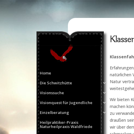
Klasse
Klassenfah
Erfahrungen
Home
natürlichen 
Natur vertr
Die Schwitzhütte
weitestgehe
Visionssuche
Wir bieten K
Visionquest für Jugendliche
machen könn
Einzelberatung
zu verwandel
draußen sei
Heilpraktiker-Praxis
Naturheilpraxis Waldfriede
wir über dem
schmecken wi