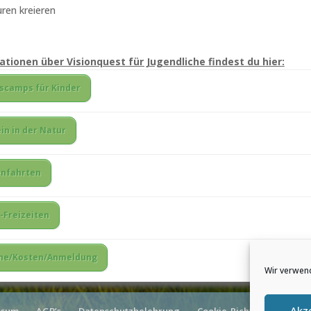
ren kreieren
ationen über Visionquest für Jugendliche findest du hier:
scamps für Kinder
in in der Natur
enfahrten
-Freizeiten
ne/Kosten/Anmeldung
Wir verwen
Akz